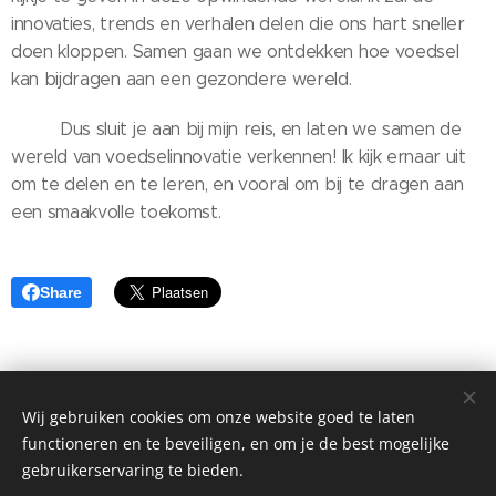
innovaties, trends en verhalen delen die ons hart sneller
doen kloppen. Samen gaan we ontdekken hoe voedsel
kan bijdragen aan een gezondere wereld.
🌿💡 Dus sluit je aan bij mijn reis, en laten we samen de
wereld van voedselinnovatie verkennen! Ik kijk ernaar uit
om te delen en te leren, en vooral om bij te dragen aan
een smaakvolle toekomst. 🍏🌍
Share
Wij gebruiken cookies om onze website goed te laten
© 2022 FBI is onderdeel van "Van Hulst & Partners BV"
functioneren en te beveiligen, en om je de best mogelijke
Mogelijk gemaakt door
Webnode
Cookies
gebruikerservaring te bieden.