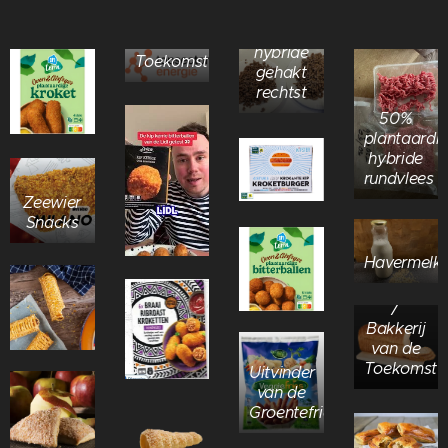
Bakkerij
40%
van de
hybride
Toekomst
gehakt
rechtst
50%
plantaardi
hybride
rundvlees
Zeewier
Snacks
Havermelk
Brood
Techniek
/
Bakkerij
van de
Toekomst
Uitvinder
van de
Groentefriet