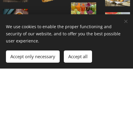
We use cookies to enable the proper functioning and
security of our website, and to offer you the best possible
Bakkerij
Halffabrikaten
user experience.
Accept only necessary
Accept all
Zeewier
Snacks
Vegan
Zeewier
Bindsystemen
Snacks
Vegan
Egg
Vegan
Egg
Vegan
Egg